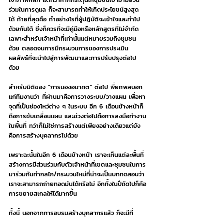
ร่วมในการดูแล ก็จะสามารถทำให้เกิดประโยชน์สูงสุด
ได้ ท้ายที่สุดคือ ทำอย่างไรที่ผู้ปฏิบัติจะเข้าใจและทำไป
ด้วยกันได้ ซึ่งก็ควรที่จะมีคู่มือหรือหลักสูตรที่ไม่จำกัด
เฉพาะสำหรับเจ้าหน้าที่เท่านั้นแต่หมายรวมถึงชุมชน
ด้วย ตลอดจนการมีกระบวนการของการประเมิน
ผลลัพธ์ที่จะนำไปสู่การพัฒนาและการปรับปรุงต่อไป
ด้วย
สำหรับมิติของ “การมองอนาคต” ต่อไป พี่ยศพลบอก
แก่ทีมงานว่า ที่ผ่านมาคือการวางระบบ/วางแผน เพื่อหา
จุดที่เป็นช่องโหว่ต่าง ๆ ในระบบ อีก 6 เดือนข้างหน้าก็
คือการขับเคลื่อนแผน และช่วงต่อไปคือการลงมือทำงาน
ในพื้นที่ ทว่าก็ไม่ใช่การสร้างแต่เพียงอย่างเดียวแต่ยัง
คือการสร้างบุคลากรไปด้วย
เพราะฉะนั้นในอีก 6 เดือนข้างหน้า เราจะเห็นแต่ละพื้นที่
สร้างการมีส่วนร่วมกับตัวเจ้าหน้าที่เขตและชุมชนในการ
มาร่วมกันทำกลไก/กระบวนใหม่ที่น่าจะเป็นบททดสอบว่า
เราจะสามารถถ่ายทอดมันได้หรือไม่ อีกทั้งในปีถัดไปก็คือ
การขยายสเกลให้ได้มากขึ้น
ทั้งนี้ นอกจากการอบรมสร้างบุคลากรแล้ว ก็จะมีที่