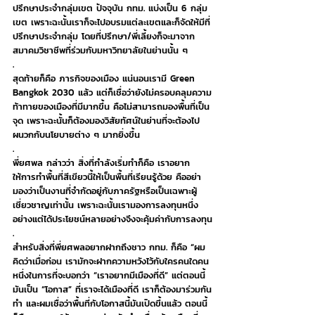
ปรึกษาประจำกลุ่มเขต ปัจจุบัน กทม. แบ่งเป็น 6 กลุ่ม
เขต เพราะฉะนั้นเราก็จะไปอบรมแต่ละเขตและก็จัดให้มีที่
ปรึกษาประจำกลุ่ม โดยที่ปรึกษา/พี่เลี้ยงก็จะมาจาก
สมาคมวิชาชีพที่ร่วมกับมหาวิทยาลัยในย่านนั้น ๆ
.
สุดท้ายก็คือ ภารกิจของเมือง แน่นอนเรามี Green 
Bangkok 2030 แล้ว แต่ก็เชื่อว่ายังไม่ครอบคลุมความ
ท้าทายของเมืองที่มีมากขึ้น คือไม่สามารถมองพื้นที่เป็น
จุด เพราะฉะนั้นก็ต้องมองวิสัยทัศน์ในย่านที่จะต้องไป
ผนวกกับนโยบายต่าง ๆ มากยิ่งขึ้น
.
พี่ยศพล กล่าวว่า สิ่งที่กำลังเริ่มทำก็คือ เราอยาก
ให้การทำพื้นที่สีเขียวนี้ให้เป็นพื้นที่เรียนรู้ด้วย คืออย่า
มองว่าเป็นงานที่จำกัดอยู่กับภาครัฐหรือเป็นเฉพาะผู้
เชี่ยวชาญเท่านั้น เพราะฉะนั้นเรามองการลงทุนหนึ่ง
อย่างแต่ได้ประโยชน์หลายอย่างจึงจะคุ้มค่ากับการลงทุน
.
สำหรับสิ่งที่พี่ยศพลอยากฝากถึงชาว กทม. ก็คือ “ผม
คิดว่าเมื่อก่อน เรามักจะฝากความหวังไว้กับใครคนใดคน
หนึ่งในการที่จะบอกว่า “เราอยากมีเมืองที่ดี” แต่ตอนนี้
มันเป็น “โอกาส” ที่เราจะได้เมืองที่ดี เราก็ต้องมาร่วมกัน
ทำ และผมเชื่อว่าพื้นที่กับโอกาสนี้มันเปิดขึ้นแล้ว ตอนนี้