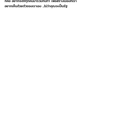
ก็คือ อยากจะให้ทุกคนมาร่วมกันทำ เพื่อสร้างเมืองที่เรา
อยากเห็นด้วยตัวของเราเอง ...ไม่ว่าคุณจะเป็นรัฐ 
เอกชน ประชาสังคม คุณก็มีหมวกเดียวกันคือการเป็น 
“พลเมืองของกรุงเทพฯ” เหมือนกัน เพราะฉะนั้นก็ทลาย
หมวกทลายข้อจำกัดแล้วมาร่วมในการทำเมืองที่ดีไปด้วย
กัน”
#CITYTOGETHER
#BKK
#wepark
#ยศพล
บุญสม
#พื้นที่สีเขียว
#พื้นที่สาธารณะ
#ผู้ว่า
#ชัช
ชาติ
#สมุดปกขาว
#ภาคประชาชน
#นโยบาย
#สิ่ง
แวดล้อม
Did you know
Recent Posts
See All