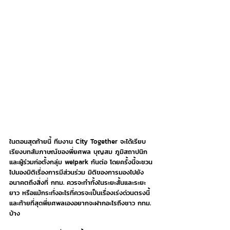
ในตอนสุดท้ายนี้ ทีมงาน City Together จะได้เรียบ
เรียงบทสัมภาษณ์ของพี่ยศพล บุญสม ภูมิสถาปนิก 
และผู้ร่วมก่อตั้งกลุ่ม we!park กันต่อ โดยครั้งนี้จะชวน
ไปมองมิติเรื่องการมีส่วนร่วม มิติของการมองไปยัง
อนาคตถึงสิ่งที่ กทม. ควรจะทำทั้งในระยะสั้นและระยะ
ยาว หรือแม้กระทั่งอะไรที่ควรจะเป็นเรื่องเร่งด่วนตรงนี้ 
และท้ายที่สุดพี่ยศพลเองอยากจะฝากอะไรถึงชาว กทม. 
บ้าง