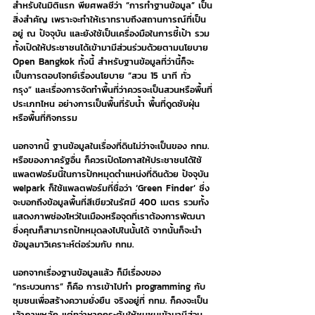
สำหรับในมิติแรก พี่ยศพลชี้ว่า “การทำฐานข้อมูล” เป็น
สิ่งสำคัญ เพราะจะทำให้เราทราบถึงสถานการณ์ที่เป็น
อยู่ ณ ปัจจุบัน และยังใช้เป็นเครื่องมือในการชี้เป้า รวม
ทั้งเปิดให้ประชาชนได้เข้ามามีส่วนร่วมด้วยตามนโยบาย 
Open Bangkok ทั้งนี้ สำหรับฐานข้อมูลที่ว่านี้ก็จะ
เป็นการตอบโจทย์เรื่องนโยบาย “สวน 15 นาที ทั่ว
กรุง” และเรื่องการจัดทำพื้นที่ว่าควรจะเป็นสวนหรือพื้นที่
ประเภทไหน อย่างการเป็นพื้นที่รับน้ำ พื้นที่ดูดซับฝุ่น 
หรือพื้นที่กิจกรรม
นอกจากนี้ ฐานข้อมูลในเรื่องที่ดินไม่ว่าจะเป็นของ กทม. 
หรือของภาครัฐอื่น ก็ควรเปิดโอกาสให้ประชาชนได้ใช้
แพลตฟอร์มนี้ในการปักหมุดตำแหน่งที่ดินด้วย ปัจจุบัน 
we!park ก็ใช้แพลตฟอร์มที่ชื่อว่า ‘Green Finder’ ซึ่ง
จะบอกถึงข้อมูลพื้นที่สีเขียวในรัศมี 400 เมตร รวมทั้ง
แสดงภาพช่องโหว่ในเมืองหรือจุดที่เราต้องการพัฒนา 
ซึ่งคุณก็สามารถปักหมุดลงไปในนั้นได้ จากนั้นก็จะนำ
ข้อมูลมาวิเคราะห์ต่อร่วมกับ กทม.
นอกจากเรื่องฐานข้อมูลแล้ว ก็มีเรื่องของ 
“กระบวนการ” ก็คือ การเข้าไปทำ programming กับ
ชุมชนเพื่อสร้างความยั่งยืน จริงอยู่ที่ กทม. ก็คงจะเป็น
เจ้าภาพหลัก แต่ทว่าหากกระตุ้นให้ชุมชนเข้ามามีส่วน