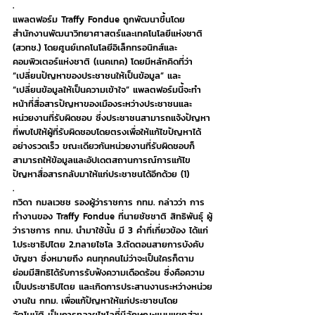
.
แพลตฟอร์ม Traffy Fondue ถูกพัฒนาขึ้นโดย
สำนักงานพัฒนาวิทยาศาสตร์และเทคโนโลยีแห่งชาติ 
(สวทช.) โดยศูนย์เทคโนโลยีอิเล็กทรอนิกส์และ
คอมพิวเตอร์แห่งชาติ (เนคเทค) โดยมีหลักคิดที่ว่า 
“เปลี่ยนปัญหาของประชาชนให้เป็นข้อมูล” และ 
“เปลี่ยนข้อมูลให้เป็นความเข้าใจ” แพลตฟอร์มนี้จะทำ
หน้าที่สื่อสารปัญหาของเมืองระหว่างประชาชนและ
หน่วยงานที่รับผิดชอบ ซึ่งประชาชนสามารถแจ้งปัญหา
ที่พบไปให้ผู้ที่รับผิดชอบโดยตรงเพื่อให้แก้ไขปัญหาได้
อย่างรวดเร็ว ขณะเดียวกันหน่วยงานที่รับผิดชอบก็
สามารถให้ข้อมูลและอัปเดตสถานการณ์การแก้ไข
ปัญหาสื่อสารกลับมาให้แก่ประชาชนได้อีกด้วย (1)
.
ทวิดา กมลเวชช รองผู้ว่าราชการ กทม. กล่าวว่า การ
ทำงานของ Traffy Fondue ที่นายชัชชาติ สิทธิพันธุ์ ผู้
ว่าราชการ กทม. นำมาใช้นั้น มี 3 คำที่เกี่ยวข้อง ได้แก่ 
1.ประชาธิปไตย 2.ทลายไซโล 3.ตัดตอนสายการบังคับ
บัญชา ซึ่งหมายถึง คนทุกคนไม่ว่าจะเป็นใครก็ตาม 
ย่อมมีสิทธิได้รับการรับฟังความเดือดร้อน ซึ่งคือความ
เป็นประชาธิปไตย และเกิดการประสานงานระหว่างหน่วย
งานใน กทม. เพื่อแก้ปัญหาให้แก่ประชาชนโดย
อัตโนมัติ เป็นการทลายไซโลที่มีลักษณะแบบแยกส่วน