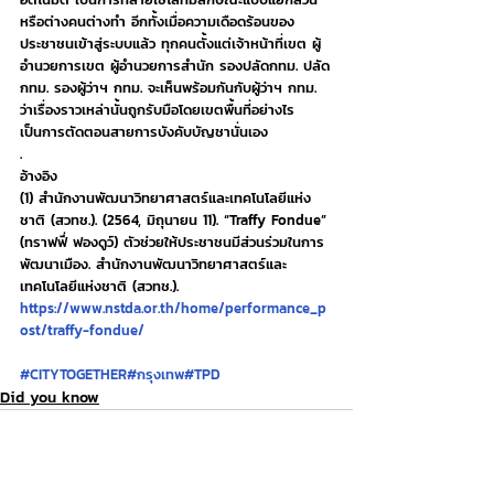
หรือต่างคนต่างทำ อีกทั้งเมื่อความเดือดร้อนของ
ประชาชนเข้าสู่ระบบแล้ว ทุกคนตั้งแต่เจ้าหน้าที่เขต ผู้
อำนวยการเขต ผู้อำนวยการสำนัก รองปลัดกทม. ปลัด
กทม. รองผู้ว่าฯ กทม. จะเห็นพร้อมกันกับผู้ว่าฯ กทม. 
ว่าเรื่องราวเหล่านั้นถูกรับมือโดยเขตพื้นที่อย่างไร 
เป็นการตัดตอนสายการบังคับบัญชานั่นเอง
.
อ้างอิง
(1) สำนักงานพัฒนาวิทยาศาสตร์และเทคโนโลยีแห่ง
ชาติ (สวทช.). (2564, มิถุนายน 11). “Traffy Fondue” 
(ทราฟฟี่ ฟองดูว์) ตัวช่วยให้ประชาชนมีส่วนร่วมในการ
พัฒนาเมือง. สำนักงานพัฒนาวิทยาศาสตร์และ
เทคโนโลยีแห่งชาติ (สวทช.). 
https://www.nstda.or.th/home/performance_p
ost/traffy-fondue/
#CITYTOGETHER
#กรุงเทพ
#TPD
Did you know