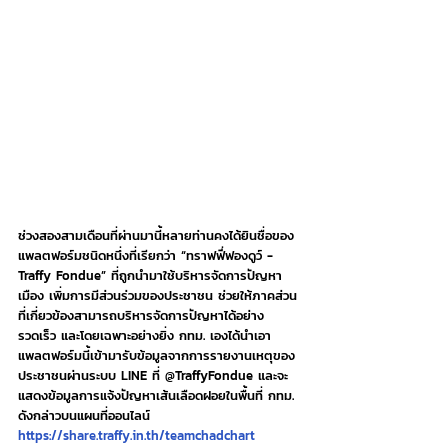
ช่วงสองสามเดือนที่ผ่านมานี้หลายท่านคงได้ยินชื่อของ
แพลตฟอร์มชนิดหนึ่งที่เรียกว่า “ทราฟฟี่ฟองดูว์ - 
Traffy Fondue” ที่ถูกนำมาใช้บริหารจัดการปัญหา
เมือง เพิ่มการมีส่วนร่วมของประชาชน ช่วยให้ภาคส่วน
ที่เกี่ยวข้องสามารถบริหารจัดการปัญหาได้อย่าง
รวดเร็ว และโดยเฉพาะอย่างยิ่ง กทม. เองได้นำเอา
แพลตฟอร์มนี้เข้ามารับข้อมูลจากการรายงานเหตุของ
ประชาชนผ่านระบบ LINE ที่ @TraffyFondue และจะ
แสดงข้อมูลการแจ้งปัญหาเส้นเลือดฝอยในพื้นที่ กทม. 
ดังกล่าวบนแผนที่ออนไลน์ 
https://share.traffy.in.th/teamchadchart