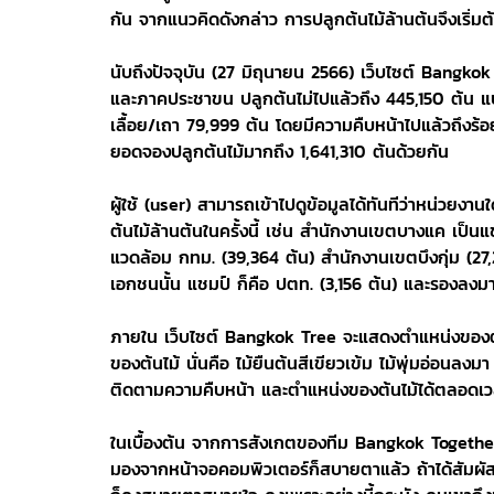
กัน จากแนวคิดดังกล่าว การปลูกต้นไม้ล้านต้นจึงเริ่มต
นับถึงปัจจุบัน (27 มิถุนายน 2566) เว็บไซต์ Bang
และภาคประชาขน ปลูกต้นไม่ไปแล้วถึง 445,150 ต้น แบ่ง
เลื้อย/เถา 79,999 ต้น โดยมีความคืบหน้าไปแล้วถึงร้อย
ยอดจองปลูกต้นไม้มากถึง 1,641,310 ต้นด้วยกัน
ผู้ใช้ (user) สามารถเข้าไปดูข้อมูลได้ทันทีว่าหน่ว
ต้นไม้ล้านต้นในครั้งนี้ เช่น สำนักงานเขตบางแค เป็น
แวดล้อม กทม. (39,364 ต้น) สำนักงานเขตบึงกุ่ม (2
เอกชนนั้น แชมป์ ก็คือ ปตท. (3,156 ต้น) และรองลงมา
ภายใน เว็บไซต์ Bangkok Tree จะแสดงตำแหน่งของต้น
ของต้นไม้ นั่นคือ ไม้ยืนต้นสีเขียวเข้ม ไม้พุ่มอ่อนลงม
ติดตามความคืบหน้า และตำแหน่งของต้นไม้ได้ตลอดเ
ในเบื้องต้น จากการสังเกตของทีม Bangkok Together BK
มองจากหน้าจอคอมพิวเตอร์ก็สบายตาแล้ว ถ้าได้สัมผัส