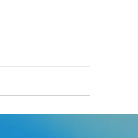
รุงเทพฯ
Voices from
Bangkokians"ขยะล้นเมือง"