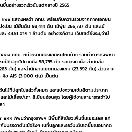
้นขึ้นอย่างรวดเร็วนับแต่กลางปี 2565
kok Tree แสดงผลว่า กทม. พร้อมกับความร่วมจากภาคเอกชน
เป็น ไม้ยืนต้น 98,414 ต้น ไม้พุ่ม 266,737 ต้น และไม้
ละ 44.51 จาก 1 ล้านต้น อย่างไรก็ตาม เว็บไซต์ยังระบุว่ามี
ยงานใดของ กทม. หน่วยงานของเอกชนไหนบ้าง ร่วมทำภารกิจพิชิต
แชมป์ที่ปลูกไปมากถึง 58,735 ต้น รองลงมาคือ สำนักสิ่ง
7,263 ต้น) และสำนักงานเขตหนองแขม (23,392 ต้น) ส่วนภาค
 คือ AIS (3,000 ต้น) เป็นต้น
ไม้ที่ปลูกไปแล้วทั้งหมด และแบ่งความเข้มสีตามประเภท
า และไม้เลื้อย/เถา สีเขียนอ่อนสุด โดยผู้ใช้งานสามารถเข้าไป
วลา
K ก็พบว่ากรุงเทพฯ มีพื้นที่สีเขียวเพิ่มขึ้นเยอะเลย แค่
กับบรรดาตันไม้จริงๆ ไปที่ปลูกและรอวันเติบโตขึ้นในอนาคต 