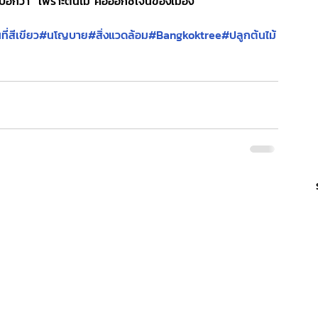
อกว่า "เพราะต้นไม้ คือออกซิเจนของเมือง"
ที่สีเขียว
#นโญบาย
#สิ่งแวดล้อม
#Bangkoktree
#ปลูกต้นไม้