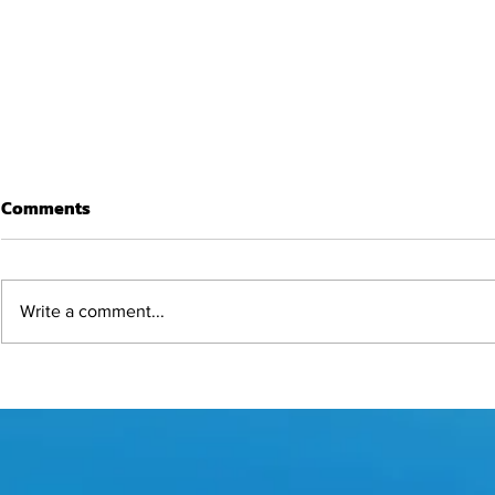
Comments
Write a comment...
มารู้จักสภาก
Voices from Bangkokians
“กรุงเทพพร้อมรับมือภัยพิบัติ
ขนาดไหน?”