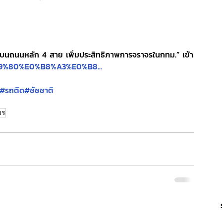
งบนถนนหลัก 4 สาย เพิ่มประสิทธิภาพการจราจรในกทม.” เข้า
0%B9%80%E0%B8%A3%E0%B8...
#รถติด
#ชัชชาติ
จร