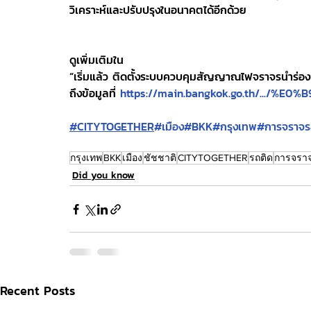
วิเคราะห์และปรับปรุงในอนาคตได้อีกด้วย
ดูเพิ่มเติมใน
“เริ่มแล้ว ติดตั้งระบบควบคุมสัญญาณไฟจราจรนำร่อ
ถึงข้อมูลที่ 
https://main.bangkok.go.th/.../%E
#CITYTOGETHER
#เมือง
#BKK
#กรุงเทพ
#การจราจร
กรุงเทพ
BKK
เมือง
ชัชชาติ
CITYTOGETHER
รถติด
การจรา
Did you know
Recent Posts