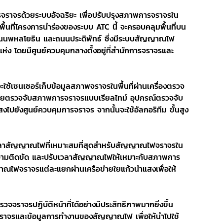
ารจราจรด้วยระบบอัจฉริยะ เพื่อปรับปรุงสภาพการจราจรใน
ื้นที่โครงการนำร่องของระบบ ATC นี้ จะครอบคลุมพื้นที่บน
นนพหลโยธิน และถนนประดิพัทธ์ ซึ่งมีระบบสัญญาณไฟ
 โดยมีศูนย์ควบคุมกลางตั้งอยู่ที่สำนักการจราจรและ
 จะใช้เซนเซอร์เก็บข้อมูลสภาพจราจรในพื้นที่ผ่านเครื่องตรวจ
อยตรวจจับสภาพการจราจรแบบเรียลไทม์ อุปกรณ์ตรวจจับ
แสงไปยังศูนย์ควบคุมการจราจร จากนั้นจะใช้อัลกอริทึม ขั้นสูง 
ลาสัญญาณไฟที่เหมาะสมที่สุดสำหรับสัญญาณไฟจราจรใน
บความติดขัด และปรับเวลาสัญญาณไฟให้เหมาะกับสภาพการ
ญญาณไฟจราจรแต่ละแยกผ่านเครือข่ายใยแก้วนำแสงเพื่อให้
รวจจราจรปฏิบัติหน้าที่ได้อย่างมีประสิทธิภาพมากยิ่งขึ้น 
รจราจรและข้อมูลการทำงานของสัญญาณไฟ เพื่อให้นำไปใช้