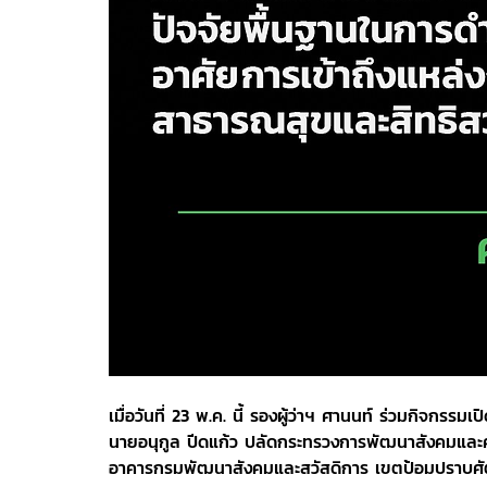
เมื่อวันที่ 23 พ.ค. นี้ รองผู้ว่าฯ ศานนท์ ร่วมกิจกร
นายอนุกูล ปีดแก้ว ปลัดกระทรวงการพัฒนาสังคมและค
อาคารกรมพัฒนาสังคมและสวัสดิการ เขตป้อมปราบศัต