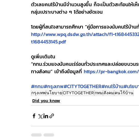
ตัวเลขคนไร้บ้านมีจำนวนสูงขึ้น ก็จะเป็นตัวสะท้อนใ
กลุ่มเปราะบางต่าง ๆ ได้อย่างชัดเจน
โดยผู้ที่สนใจสามารถศึกษา “คู่มือการแจงนับคนไร้บ้านทั
http://www.wpq.dsdw.go.th/attach/f1-t16844533
t1684453145.pdf
ดูเพิ่มเติมใน
“กทม.ร่วมแจงนับคนเร่ร่อนทั่วประเทศและปล่อยขบว
ทางสังคม” เข้าถึงข้อมูลที่ 
https://pr-bangkok.com/
#กทม
#กรุงเทพ
#CITYTOGETHER
#คนไร้บ้าน
#นโยบ
กรุงเทพ
นโยบาย
CITYTOGETHER
กทม
สังคม
คนไร้บ้าน
Did you know