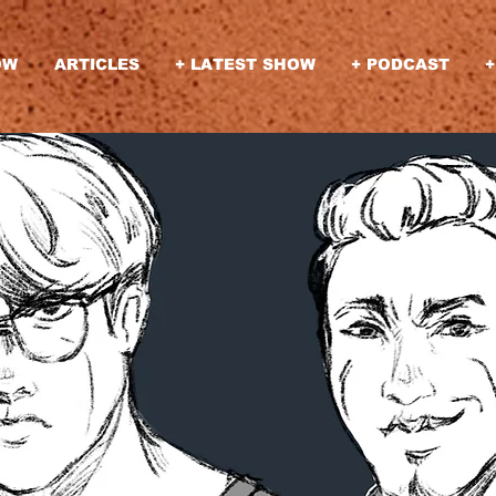
OW
ARTICLES
+ LATEST SHOW
+ PODCAST
+