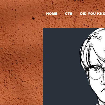
HOME
CTB
DID YOU KN