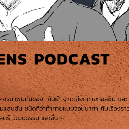
EENS PODCAST
คจรมาพบกันของ "กันย์" จากเกียกกายกอสซิป และ "
วามแสบสัน ชนิดที่ว่าท้าทายแบบวอนบาทา กับเรื่องร
ศาสตร์ วัฒนธรรม และอื่น ๆ